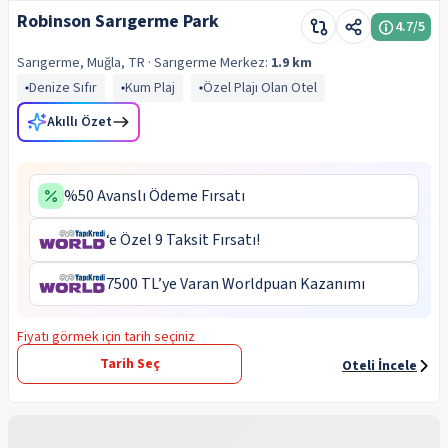
Robinson Sarıgerme Park
4.7
/5
Sarıgerme, Muğla, TR
· Sarıgerme
Merkez:
1.9 km
Denize Sıfır
Kum Plaj
Özel Plajı Olan Otel
Akıllı Özet
%50 Avanslı Ödeme Fırsatı
‘e Özel 9 Taksit Fırsatı!
7500 TL’ye Varan Worldpuan Kazanımı
Fiyatı görmek için tarih seçiniz
Tarih Seç
Oteli İncele