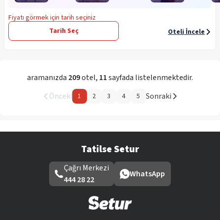
Fiyatı görmek için tarih seçiniz
Tarih Seç
Oteli İncele
aramanızda
209
otel
,
11
sayfada listelenmektedir.
Önceki
Sonraki
1
2
3
4
5
Tatilse Setur
Çağrı Merkezi
WhatsApp
444 28 22