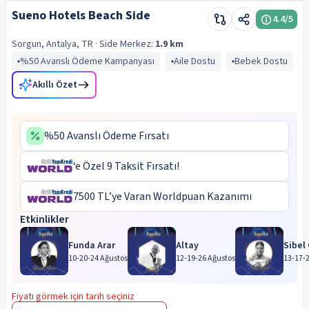
Sueno Hotels Beach Side
4.4
/5
Sorgun, Antalya, TR
· Side
Merkez:
1.9 km
%50 Avanslı Ödeme Kampanyası
Aile Dostu
Bebek Dostu
Akıllı Özet
%50 Avanslı Ödeme Fırsatı
‘e Özel 9 Taksit Fırsatı!
7500 TL’ye Varan Worldpuan Kazanımı
Etkinlikler
Funda Arar
Altay
Sibel
10-20-24 Ağustos
12-19-26 Ağustos
13-17-
Fiyatı görmek için tarih seçiniz