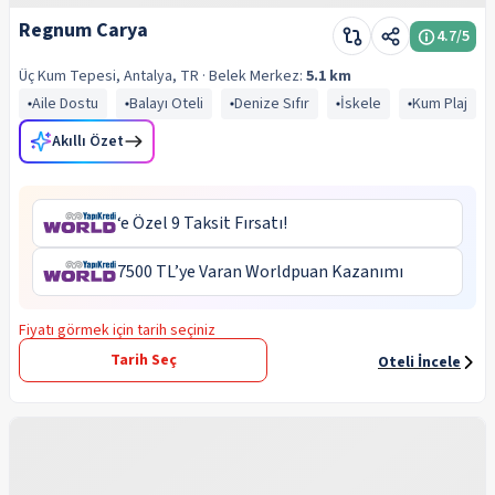
Regnum Carya
4.7
/5
Üç Kum Tepesi, Antalya, TR
· Belek
Merkez:
5.1 km
Aile Dostu
Balayı Oteli
Denize Sıfır
İskele
Kum Plaj
Akıllı Özet
‘e Özel 9 Taksit Fırsatı!
7500 TL’ye Varan Worldpuan Kazanımı
Fiyatı görmek için tarih seçiniz
Tarih Seç
Oteli İncele