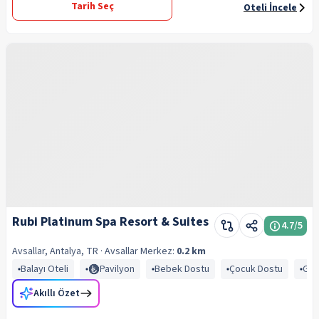
Tarih Seç
Oteli İncele
Rubi Platinum Spa Resort & Suites
4.7
/5
Avsallar, Antalya, TR
· Avsallar
Merkez:
0.2 km
Balayı Oteli
Pavilyon
Bebek Dostu
Çocuk Dostu
Gen
Akıllı Özet