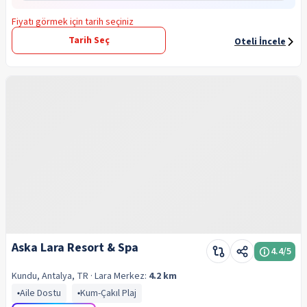
Fiyatı görmek için tarih seçiniz
Tarih Seç
Oteli İncele
Aska Lara Resort & Spa
4.4
/5
Kundu, Antalya, TR
· Lara
Merkez:
4.2 km
Aile Dostu
Kum-Çakıl Plaj