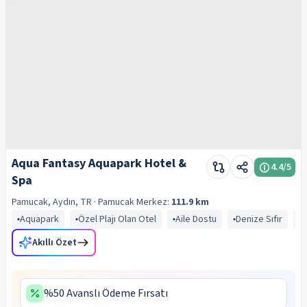
Aqua Fantasy Aquapark Hotel &
4.4
/5
Spa
Pamucak, Aydın, TR
· Pamucak
Merkez:
111.9 km
Aquapark
Özel Plajı Olan Otel
Aile Dostu
Denize Sıfır
Ç
Akıllı Özet
%50 Avanslı Ödeme Fırsatı