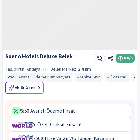
Sueno Hotels Deluxe Belek
4.8
/5
Taşlıburun, Antalya, TR
· Belek
Merkez:
2.4 km
%50 Avanslı Ödeme Kampanyası
Denize Sıfır
Lüks Otel
Aç
Akıllı Özet
%50 Avanslı Ödeme Fırsatı
‘e Özel 9 Taksit Fırsatı!
7500 TL’ye Varan Worldpuan Kazanımı