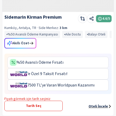
Sidemarin Kirman Premium
4.6
/5
Kumköy, Antalya, TR
· Side
Merkez:
3 km
%50 Avanslı Ödeme Kampanyası
Aile Dostu
Balayı Oteli
Ç
Akıllı Özet
%50 Avanslı Ödeme Fırsatı
‘e Özel 9 Taksit Fırsatı!
7500 TL’ye Varan Worldpuan Kazanımı
Fiyatı görmek için tarih seçiniz
Tarih Seç
Oteli İncele