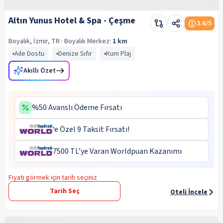
Altın Yunus Hotel & Spa - Çeşme
3.6
/5
Boyalık, İzmir, TR
· Boyalık
Merkez:
1 km
Aile Dostu
Denize Sıfır
Kum Plaj
Akıllı Özet
%50 Avanslı Ödeme Fırsatı
‘e Özel 9 Taksit Fırsatı!
7500 TL’ye Varan Worldpuan Kazanımı
Fiyatı görmek için tarih seçiniz
Tarih Seç
Oteli İncele