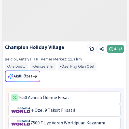
Champion Holiday Village
4.1
/5
Beldibi, Antalya, TR
· Kemer
Merkez:
11.7 km
Aile Dostu
Denize Sıfır
Özel Plajı Olan Otel
Akıllı Özet
%50 Avanslı Ödeme Fırsatı
‘e Özel 9 Taksit Fırsatı!
7500 TL’ye Varan Worldpuan Kazanımı