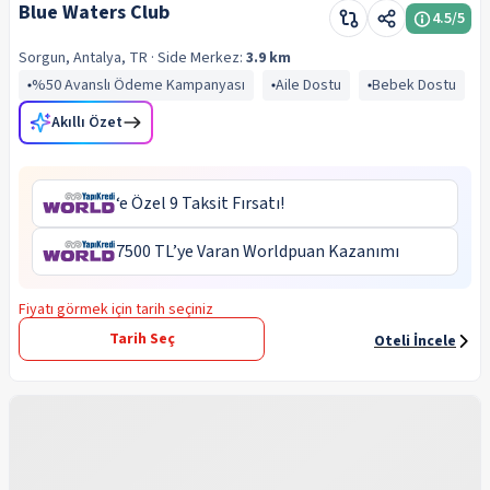
Blue Waters Club
4.5
/5
Sorgun, Antalya, TR
· Side
Merkez:
3.9 km
%50 Avanslı Ödeme Kampanyası
Aile Dostu
Bebek Dostu
Akıllı Özet
‘e Özel 9 Taksit Fırsatı!
7500 TL’ye Varan Worldpuan Kazanımı
Fiyatı görmek için tarih seçiniz
Tarih Seç
Oteli İncele