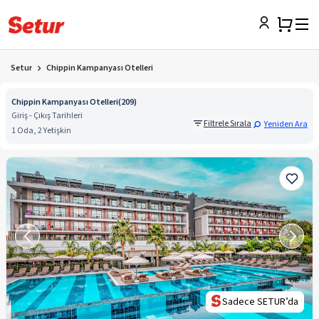
Setur
Chippin Kampanyası Otelleri
Chippin Kampanyası Otelleri
(
209
)
Giriş - Çıkış Tarihleri
Filtrele Sırala
Yeniden Ara
1 Oda, 2 Yetişkin
SETUR Öneriyor
Sadece SETUR’da