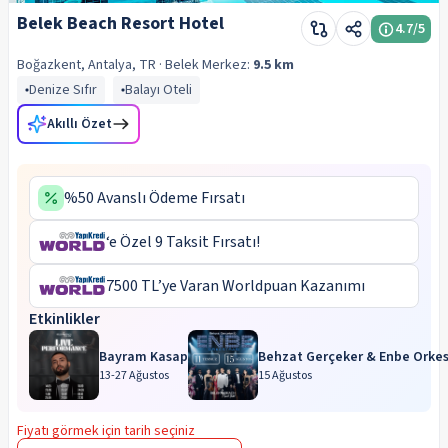
Belek Beach Resort Hotel
4.7
/5
Boğazkent, Antalya, TR
· Belek
Merkez:
9.5 km
Denize Sıfır
Balayı Oteli
Akıllı Özet
%50 Avanslı Ödeme Fırsatı
‘e Özel 9 Taksit Fırsatı!
7500 TL’ye Varan Worldpuan Kazanımı
Etkinlikler
Bayram Kasap
Behzat Gerçeker & Enbe Orkes
13-27 Ağustos
15 Ağustos
Fiyatı görmek için tarih seçiniz