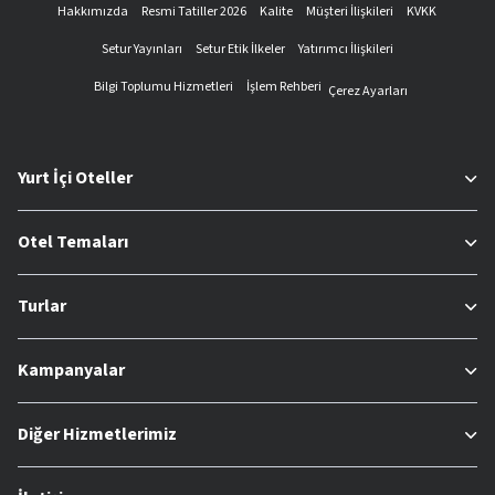
Hakkımızda
Resmi Tatiller 2026
Kalite
Müşteri İlişkileri
KVKK
Setur Yayınları
Setur Etik İlkeler
Yatırımcı İlişkileri
Bilgi Toplumu Hizmetleri
İşlem Rehberi
Çerez Ayarları
Yurt İçi Oteller
Otel Temaları
Turlar
Kampanyalar
Diğer Hizmetlerimiz