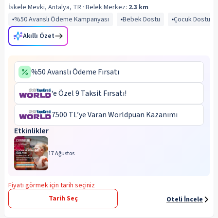
İskele Mevki, Antalya, TR
· Belek
Merkez:
2.3 km
%50 Avanslı Ödeme Kampanyası
Bebek Dostu
Çocuk Dostu
Akıllı Özet
%50 Avanslı Ödeme Fırsatı
‘e Özel 9 Taksit Fırsatı!
7500 TL’ye Varan Worldpuan Kazanımı
Etkinlikler
17 Ağustos
Fiyatı görmek için tarih seçiniz
Tarih Seç
Oteli İncele