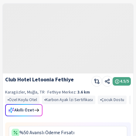
Club Hotel Letoonia Fethiye
4.5
/5
Karagözler, Muğla, TR
· Fethiye
Merkez:
3.6 km
Özel Koylu Otel
Karbon Ayak İzi Sertifikası
Çocuk Dostu
D
Akıllı Özet
%50 Avanslı Ödeme Fırsatı