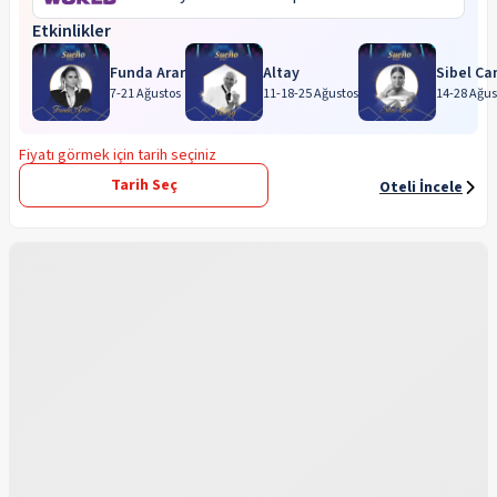
Etkinlikler
Funda Arar
Altay
Sibel Ca
7-21 Ağustos
11-18-25 Ağustos
14-28 Ağus
Fiyatı görmek için tarih seçiniz
Tarih Seç
Oteli İncele