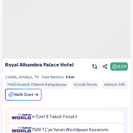
Royal Alhambra Palace Hotel
4.1
/5
Çolaklı, Antalya, TR
· Side
Merkez:
9 km
%50 Avanslı Ödeme Kampanyası
Çocuk Dostu
Denize Sıfır
Akıllı Özet
‘e Özel 9 Taksit Fırsatı!
7500 TL’ye Varan Worldpuan Kazanımı