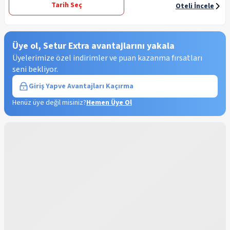
Tarih Seç
Oteli İncele
Üye ol, Setur Extra avantajlarını yakala
Üyelerimize özel indirimler ve puan kazanma fırsatları
seni bekliyor.
Giriş Yap
ve Avantajları Kaçırma
Henüz üye değil misiniz?
Hemen Üye Ol