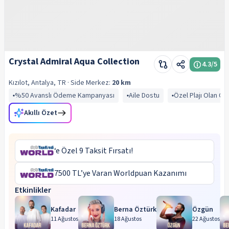
Crystal Admiral Aqua Collection
4.3
/5
Kızılot, Antalya, TR
· Side
Merkez:
20 km
%50 Avanslı Ödeme Kampanyası
Aile Dostu
Özel Plajı Olan Ot
Akıllı Özet
‘e Özel 9 Taksit Fırsatı!
7500 TL’ye Varan Worldpuan Kazanımı
Etkinlikler
Kafadar
Berna Öztürk
Özgün
11 Ağustos
18 Ağustos
22 Ağustos