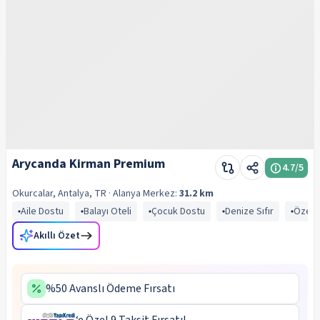
Arycanda Kirman Premium
4.7
/5
Okurcalar, Antalya, TR
· Alanya
Merkez:
31.2 km
Aile Dostu
Balayı Oteli
Çocuk Dostu
Denize Sıfır
Özel P
Akıllı Özet
%50 Avanslı Ödeme Fırsatı