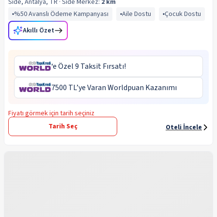
Side, Antalya, TR
· Side
Merkez:
2 km
%50 Avanslı Ödeme Kampanyası
Aile Dostu
Çocuk Dostu
Akıllı Özet
‘e Özel 9 Taksit Fırsatı!
7500 TL’ye Varan Worldpuan Kazanımı
Fiyatı görmek için tarih seçiniz
Tarih Seç
Oteli İncele