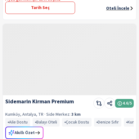
Tarih Seç
Oteli İncele
Sidemarin Kirman Premium
4.6
/5
Kumköy, Antalya, TR
· Side
Merkez:
3 km
Aile Dostu
Balayı Oteli
Çocuk Dostu
Denize Sıfır
Kum P
Akıllı Özet