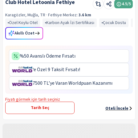
Club Hotel Letoonia Fethiye
4.5
/5
Karagözler, Muğla, TR
· Fethiye
Merkez:
3.6 km
Özel Koylu Otel
Karbon Ayak İzi Sertifikası
Çocuk Dostu
D
Akıllı Özet
%50 Avanslı Ödeme Fırsatı
‘e Özel 9 Taksit Fırsatı!
7500 TL’ye Varan Worldpuan Kazanımı
Fiyatı görmek için tarih seçiniz
Tarih Seç
Oteli İncele