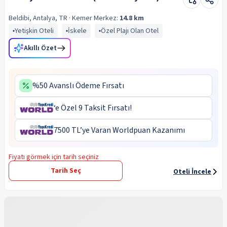
Beldibi, Antalya, TR
· Kemer
Merkez:
14.8 km
Yetişkin Oteli
İskele
Özel Plajı Olan Otel
Akıllı Özet
%50 Avanslı Ödeme Fırsatı
‘e Özel 9 Taksit Fırsatı!
7500 TL’ye Varan Worldpuan Kazanımı
Fiyatı görmek için tarih seçiniz
Tarih Seç
Oteli İncele