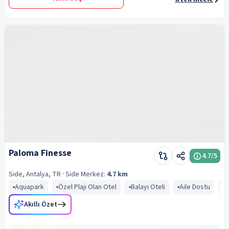
Paloma Finesse
4.7
/5
Side, Antalya, TR
· Side
Merkez:
4.7 km
Aquapark
Özel Plajı Olan Otel
Balayı Oteli
Aile Dostu
B
Akıllı Özet