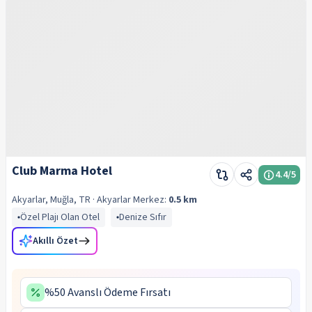
Club Marma Hotel
4.4
/5
Akyarlar, Muğla, TR
· Akyarlar
Merkez:
0.5 km
Özel Plajı Olan Otel
Denize Sıfır
Akıllı Özet
%50 Avanslı Ödeme Fırsatı