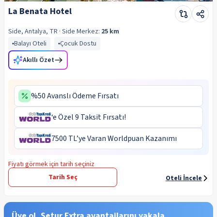
La Benata Hotel
Side, Antalya, TR
· Side
Merkez:
25 km
Balayı Oteli
Çocuk Dostu
Akıllı Özet
%50 Avanslı Ödeme Fırsatı
‘e Özel 9 Taksit Fırsatı!
7500 TL’ye Varan Worldpuan Kazanımı
Fiyatı görmek için tarih seçiniz
Tarih Seç
Oteli İncele
Üye ol, Setur Extra avantajlarını yakala