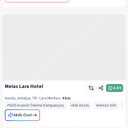
Melas Lara Hotel
4.4
/5
Kundu, Antalya, TR
· Lara
Merkez:
4 km
%50 Avanslı Ödeme Kampanyası
Aile Dostu
Denize Sıfır
L
Akıllı Özet