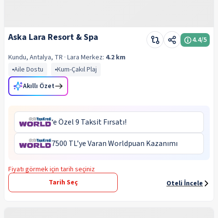
Aska Lara Resort & Spa
4.4
/5
Kundu, Antalya, TR
· Lara
Merkez:
4.2 km
Aile Dostu
Kum-Çakıl Plaj
Akıllı Özet
‘e Özel 9 Taksit Fırsatı!
7500 TL’ye Varan Worldpuan Kazanımı
Fiyatı görmek için tarih seçiniz
Tarih Seç
Oteli İncele