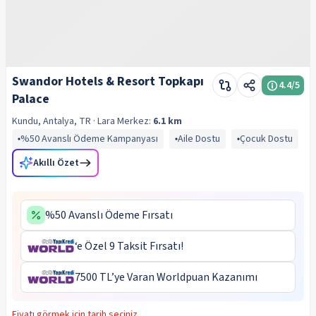
Swandor Hotels & Resort Topkapı
4.4
/5
Palace
Kundu, Antalya, TR
· Lara
Merkez:
6.1 km
%50 Avanslı Ödeme Kampanyası
Aile Dostu
Çocuk Dostu
Akıllı Özet
%50 Avanslı Ödeme Fırsatı
‘e Özel 9 Taksit Fırsatı!
7500 TL’ye Varan Worldpuan Kazanımı
Fiyatı görmek için tarih seçiniz