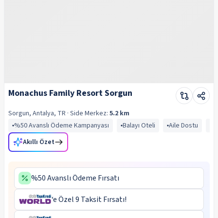
Monachus Family Resort Sorgun
Sorgun, Antalya, TR
· Side
Merkez:
5.2 km
%50 Avanslı Ödeme Kampanyası
Balayı Oteli
Aile Dostu
A
Akıllı Özet
%50 Avanslı Ödeme Fırsatı
‘e Özel 9 Taksit Fırsatı!