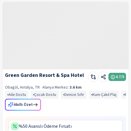
Green Garden Resort & Spa Hotel
4.7
/5
Obagöl, Antalya, TR
· Alanya
Merkez:
3.6 km
Aile Dostu
Çocuk Dostu
Denize Sıfır
Kum-Çakıl Plaj
Mav
Akıllı Özet
%50 Avanslı Ödeme Fırsatı