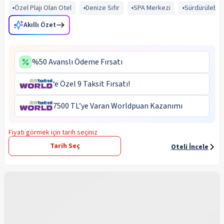
Özel Plajı Olan Otel
Denize Sıfır
SPA Merkezi
Sürdürülebili
Akıllı Özet
%50 Avanslı Ödeme Fırsatı
‘e Özel 9 Taksit Fırsatı!
7500 TL’ye Varan Worldpuan Kazanımı
Fiyatı görmek için tarih seçiniz
Tarih Seç
Oteli İncele