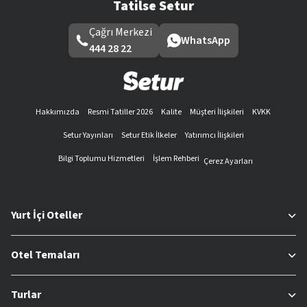
Tatilse Setur
Çağrı Merkezi
WhatsApp
444 28 22
Hakkımızda
Resmi Tatiller 2026
Kalite
Müşteri İlişkileri
KVKK
Setur Yayınları
Setur Etik İlkeler
Yatırımcı İlişkileri
Bilgi Toplumu Hizmetleri
İşlem Rehberi
Çerez Ayarları
Yurt İçi Oteller
Otel Temaları
Turlar