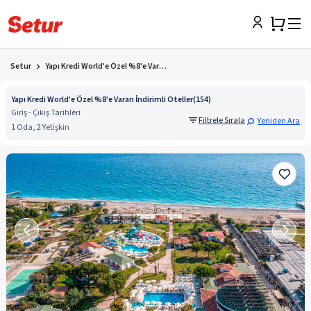
Setur
Yapı Kredi World'e Özel %8'e Varan İndirimli Oteller Otelleri
Yapı Kredi World'e Özel %8'e Varan İndirimli Oteller
(
154
)
Giriş - Çıkış Tarihleri
Filtrele Sırala
Yeniden Ara
1 Oda, 2 Yetişkin