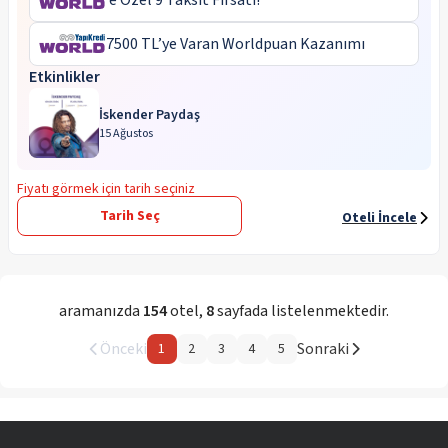
‘e Özel 9 Taksit Fırsatı!
7500 TL’ye Varan Worldpuan Kazanımı
Etkinlikler
İskender Paydaş
15 Ağustos
Fiyatı görmek için tarih seçiniz
Tarih Seç
Oteli İncele
aramanızda
154
otel
,
8
sayfada listelenmektedir.
Önceki
Sonraki
1
2
3
4
5