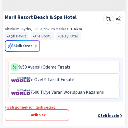
Maril Resort Beach & Spa Hotel
Altınkum, Aydın, TR
· Altınkum
Merkez:
1.4 km
Açık Havuz
Aile Dostu
Balayı Oteli
Akıllı Özet
%50 Avanslı Ödeme Fırsatı
‘e Özel 9 Taksit Fırsatı!
7500 TL’ye Varan Worldpuan Kazanımı
Fiyatı görmek için tarih seçiniz
Tarih Seç
Oteli İncele