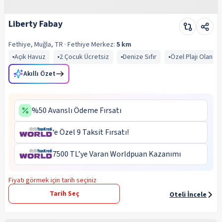
Liberty Fabay
Fethiye, Muğla, TR
· Fethiye
Merkez:
5 km
Açık Havuz
2 Çocuk Ücretsiz
Denize Sıfır
Özel Plajı Olan Ot
Akıllı Özet
%50 Avanslı Ödeme Fırsatı
‘e Özel 9 Taksit Fırsatı!
7500 TL’ye Varan Worldpuan Kazanımı
Fiyatı görmek için tarih seçiniz
Tarih Seç
Oteli İncele