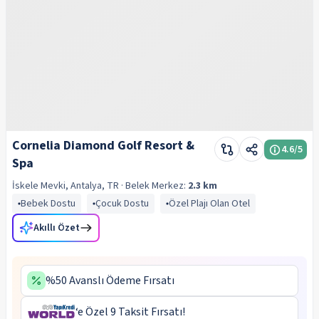
Cornelia Diamond Golf Resort &
4.6
/5
Spa
İskele Mevki, Antalya, TR
· Belek
Merkez:
2.3 km
Bebek Dostu
Çocuk Dostu
Özel Plajı Olan Otel
Akıllı Özet
%50 Avanslı Ödeme Fırsatı
‘e Özel 9 Taksit Fırsatı!